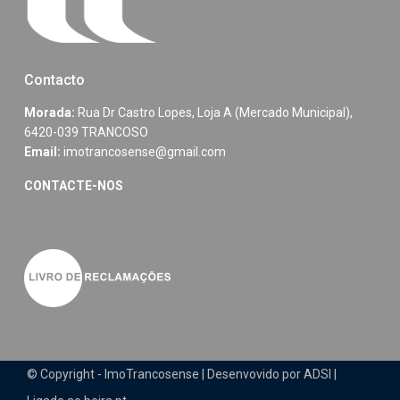
Contacto
Morada:
Rua Dr Castro Lopes, Loja A (Mercado Municipal),
6420-039 TRANCOSO
Email:
imotrancosense@gmail.com
CONTACTE-NOS
© Copyright - ImoTrancosense | Desenvovido por ADSI |