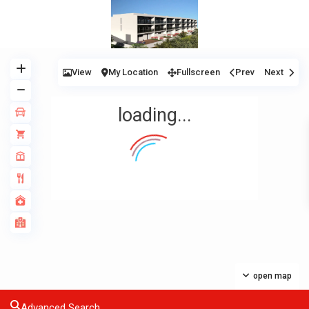
View
My Location
Fullscreen
Prev
Next
loading...
open map
Advanced Search