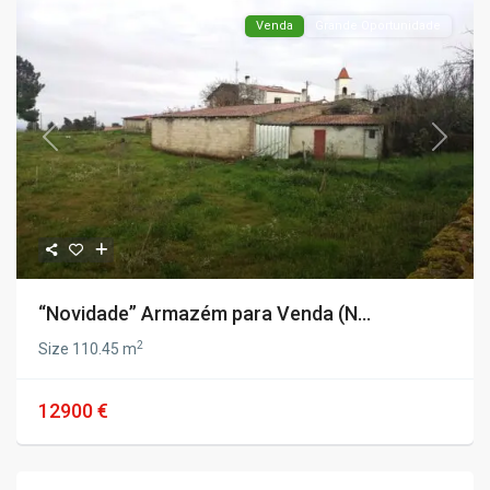
Venda
Grande Oportunidade
Previous
Next
“Novidade” Armazém para Venda (N...
2
Size
110.45 m
12900 €