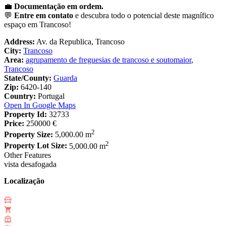
💼
Documentação em ordem.
💬
Entre em contato
e descubra todo o potencial deste magnífico
espaço em Trancoso!
Address:
Av. da Republica, Trancoso
City:
Trancoso
Area:
agrupamento de freguesias de trancoso e soutomaior
,
Trancoso
State/County:
Guarda
Zip:
6420-140
Country:
Portugal
Open In Google Maps
Property Id:
32733
Price:
250000 €
2
Property Size:
5,000.00 m
2
Property Lot Size:
5,000.00 m
Other Features
vista desafogada
Localização